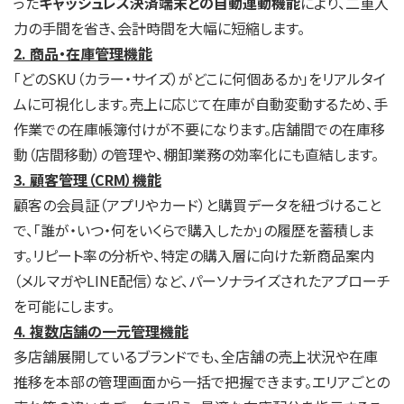
った
キャッシュレス決済端末との自動連動機能
により、二重入
力の手間を省き、会計時間を大幅に短縮します。
2. 商品・在庫管理機能
「どのSKU（カラー・サイズ）がどこに何個あるか」をリアルタイ
ムに可視化します。売上に応じて在庫が自動変動するため、手
作業での在庫帳簿付けが不要になります。店舗間での在庫移
動（店間移動）の管理や、棚卸業務の効率化にも直結します。
3. 顧客管理（CRM）機能
顧客の会員証（アプリやカード）と購買データを紐づけること
で、「誰が・いつ・何をいくらで購入したか」の履歴を蓄積しま
す。リピート率の分析や、特定の購入層に向けた新商品案内
（メルマガやLINE配信）など、パーソナライズされたアプローチ
を可能にします。
4. 複数店舗の一元管理機能
多店舗展開しているブランドでも、全店舗の売上状況や在庫
推移を本部の管理画面から一括で把握できます。エリアごとの