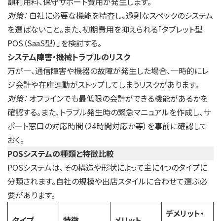
額利用料、保守サポート費用が発生します。
対策：
自社に必要な機能を精査し、過剰なスペックのシステム
を選ばないこと。また、初期費用を抑えられる「タブレット型
POS（SaaS型）」を検討する。
システム障害・機械トラブルのリスク
万が一、通信障害や機器の故障が発生した場合、一時的にレ
ジ会計や在庫連動がストップしてしまうリスクがあります。
対策：
オフラインでも最低限の会計ができる機能があるかを
確認する。また、トラブル発生時の緊急マニュアルを作成し、サ
ポート窓口の対応時間（24時間対応か等）を事前に確認して
おく。
POSシステムの種類と特徴比較
POSシステムは、その構造や形状によって主に4つのタイプに
分類されます。自社の規模や出店スタイルに合わせて選ぶ必
要があります。
デメリット・
タイプ
特徴
メリット