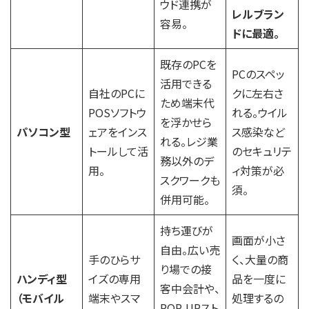
ウド連携が
レルブラン
容易。
ドに最適。
既存のPCを
PCのスペッ
活用できる
自社のPCに
クに左右さ
ため端末代
POSソフトウ
れる。ウイル
を浮かせら
パソコン型
ェアをインス
ス感染など
れる。レジ業
トールして活
のセキュリテ
務以外のデ
用。
ィ対策が必
スクワークも
須。
併用可能。
持ち運びが
画面が小さ
自由。広い売
手のひらサ
く、大量の商
り場での接
ハンディ型
イズの専用
品を一度に
客中会計や、
（モバイル
端末やスマ
処理するの
POP-UPスト