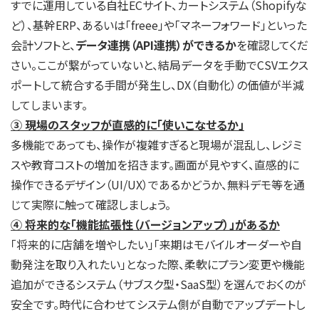
すでに運用している自社ECサイト、カートシステム（Shopifyな
ど）、基幹ERP、あるいは「freee」や「マネーフォワード」といった
会計ソフトと、
データ連携（API連携）ができるか
を確認してくだ
さい。ここが繋がっていないと、結局データを手動でCSVエクス
ポートして統合する手間が発生し、DX（自動化）の価値が半減
してしまいます。
③ 現場のスタッフが直感的に「使いこなせるか」
多機能であっても、操作が複雑すぎると現場が混乱し、レジミ
スや教育コストの増加を招きます。画面が見やすく、直感的に
操作できるデザイン（UI/UX）であるかどうか、無料デモ等を通
じて実際に触って確認しましょう。
④ 将来的な「機能拡張性（バージョンアップ）」があるか
「将来的に店舗を増やしたい」「来期はモバイルオーダーや自
動発注を取り入れたい」となった際、柔軟にプラン変更や機能
追加ができるシステム（サブスク型・SaaS型）を選んでおくのが
安全です。時代に合わせてシステム側が自動でアップデートし