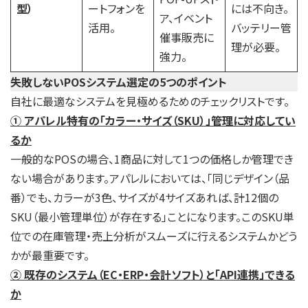
型）
ートフォンを
には不向き。
ア、イベント
活用。
バッテリー管
催事販売に
理が必要。
強力。
失敗しないPOSシステム選定の5つのポイント
自社に最適なシステムを見極めるためのチェックリストです。
① アパレル特有の「カラー・サイズ（SKU）」管理に対応してい
るか
一般的なPOSの場合、1商品に対して1つの価格しか管理でき
ない場合があります。アパレルにおいては、「同じデザイン（品
番）でも、カラーが3色、サイズが4サイズあれば、計12個の
SKU（最小管理単位）が存在する」ことになります。このSKU単
位での在庫管理・売上分析がスムーズに行えるシステムかどう
かが最重要です。
② 既存のシステム（EC・ERP・会計ソフト）と「API連携」できる
か