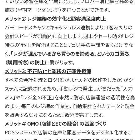
ていない滞留在庫を早期に発見し、プロパー消化率を高める
施策（早期マークダウン等）を打つことができます。
メリット2：レジ業務の効率化と顧客満足度向上
バーコードスキャンとキャッシュレス連携により、1客あたりの
会計スピードが飛躍的に向上します。週末やセール時の「レジ
待ちの行列」を解消することは、買い手の手間を省くだけでな
く、
「レジが混んでいるから買うのを諦める」というカゴ落ち
（購買断念）の防止
に繋がります。
メリット3：不正防止と業務の正確性担保
すべての会計処理とログ（誰が、いつ、どの操作をしたか）がシ
ステムに記録されるため、手動レジで発生しがちだった「入力
ミス」や「レジ金の不正」を未然に防ぎ、店舗運営の透明性を高
めます。毎日のレジ締め作業も、自動集計されたデータと現金
を照合するだけになるため、数分で完了します。
メリット4：OMO（店舗とECの融合）の基盤づくり
POSシステムで店舗の在庫と顧客データをデジタル化するこ