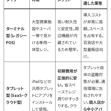
適した業態
導入コスト
大型商業施
高い耐久性
が非常に高
ターミナル
設やスーパ
と安定性。周
額。スペース
型（レガシー
ー等で見か
辺機器が内
を占有する。
POS）
ける専用一
蔵されてい
百貨店や大
体型レジ。
るため堅牢。
型量販店向
け。
タブレット自
初期費用が
体の盗難対
圧倒的に安
iPadなどの
策が必要。通
い。
省スペ
タブレット
汎用タブレッ
信環境に左
ースでレジ
型（SaaS・ク
トにアプリを
右されやす
周りがすっき
ラウド型）
インストール
い。
個人店か
りする。クラ
して使用。
ら中小アパ