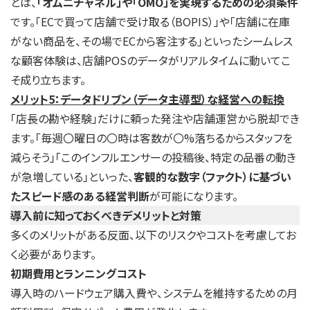
とは、
「オムニチャネル」や「OMO」を実現するための必須条件
です。「ECで買って店舗で受け取る（BOPIS）」や「店舗に在庫
がない商品を、その場でECから客注する」といったシームレス
な顧客体験は、店舗POSのデータがリアルタイムに動いてこ
そ成り立ちます。
メリット5：データドリブン（データ主導型）な経営への転換
「店長の勘や経験」だけに頼った発注や店舗運営から脱却でき
ます。「毎週〇曜日の〇時は客数が〇%落ちるからスタッフを
減らそう」「このインフルエンサーの投稿後、特定の品番の動き
が急増している」といった、
客観的な数字（ファクト）に基づい
たスピード感のある経営判断
が可能になります。
導入前に知っておくべきデメリットと対策
多くのメリットがある反面、以下のリスクやコストを考慮してお
く必要があります。
初期費用とランニングコスト
導入時のハードウェア購入費や、システムを維持するための月