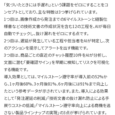
「気づいたときには手遅れ」という課題をゼロにすることをコ
ンセプトとしており、主な特徴は3つ挙げられています。
1つ目は、画像作成から発注までの6マイルストーンと縫製仕
様書などの技術文書の作成状況を含む12の工程を、AIが毎日
自動でチェックし、抜け漏れをゼロにする点です。
2つ目は、遅延が発生している工程や担当者をAIが特定し、次
のアクションを提示してアラートを出す機能です。
3つ目は、商品ごとの直近のチャット履歴10件をAIが分析し、
文面に潜む「要確認サイン」を早期に検知してリスクを可視化
する機能です。
導入効果としては、マイルストーン遵守率が導入前の52%か
ら、1ヶ月後68%、3ヶ月後81%、6ヶ月後には91%まで向上し
たという参考データが示されています。また、導入による効果
として「発注遅延の削減」「技術文書の抜け漏れ防止による手
戻りコストの低減」「マイルストーン遵守率向上による商機を逃
さない製品ラインナップの実現」の3点が挙げられています。